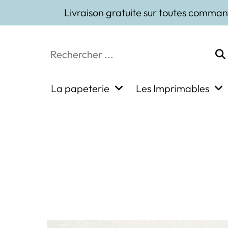
Livraison gratuite sur toutes comman
La papeterie
Les Imprimables