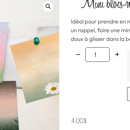
Mini blocs-n
Idéal pour prendre en no
un rappel, faire une min
doux à glisser dans la b
4.00
$