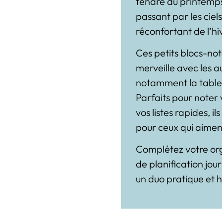
tendre du printemps,
passant par les cie
réconfortant de l’hi
Ces petits blocs-no
merveille avec les au
notamment la tablett
Parfaits pour noter 
vos listes rapides, i
pour ceux qui aiment
Complétez votre orga
de
planification jou
un duo pratique et 