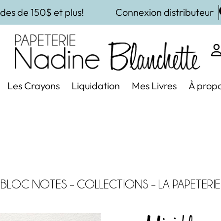
des de 150$ et plus!
Connexion distributeur
Les Crayons
Liquidation
Mes Livres
À prop
BLOC NOTES
–
COLLECTIONS
–
LA PAPETERIE