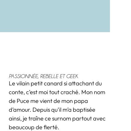
Noté
2
sur 
50.0
basé
notat
client
PASSIONNÉE, REBELLE ET GEEK
Le vilain petit canard si attachant du
conte, c’est moi tout craché. Mon nom
de Puce me vient de mon papa
d’amour. Depuis qu’il m’a baptisée
ainsi, je traîne ce surnom partout avec
beaucoup de fierté.