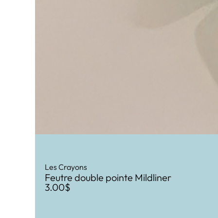
Les Crayons
Feutre double pointe Mildliner
3.00
$