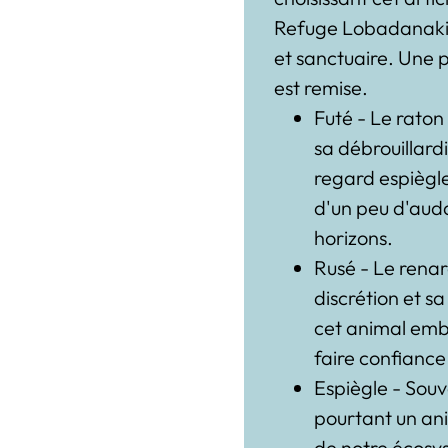
Refuge Lobadanaki, 
et sanctuaire
. Une p
est remise.
Futé - Le raton
sa débrouillardi
regard espiègle,
d'un peu d'aud
horizons.
Rusé - Le renar
discrétion et s
cet animal embl
faire confiance 
Espiègle - Souv
pourtant un anim
de notre écosy