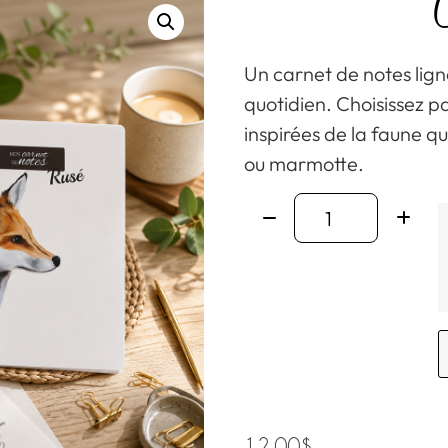
C
Un carnet de notes li
quotidien. Choisissez pa
inspirées de la faune q
ou marmotte.
12.00
$