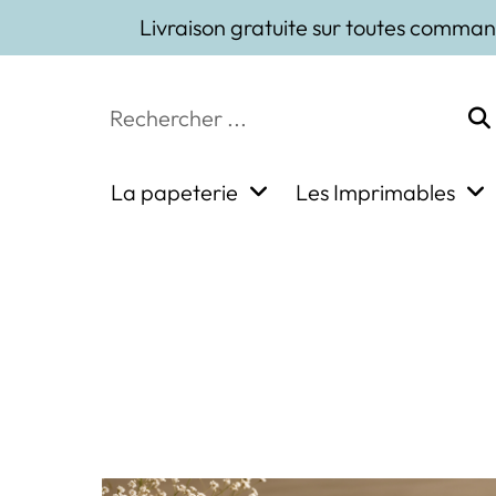
Livraison gratuite sur toutes comman
La papeterie
Les Imprimables