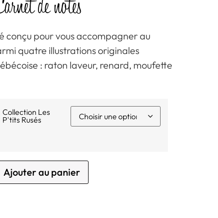
arnet de notes
gné conçu pour vous accompagner au
rmi quatre illustrations originales
uébécoise : raton laveur, renard, moufette
Collection Les
P'tits Rusés
Ajouter au panier