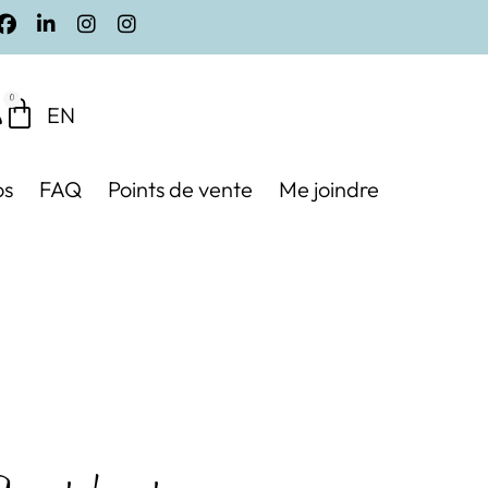
0
EN
os
FAQ
Points de vente
Me joindre