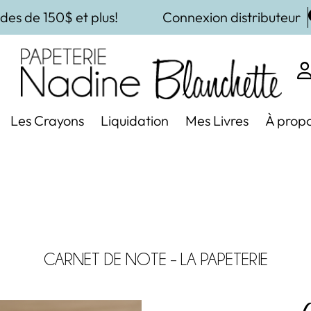
des de 150$ et plus!
Connexion distributeur
Les Crayons
Liquidation
Mes Livres
À prop
CARNET DE NOTE
–
LA PAPETERIE