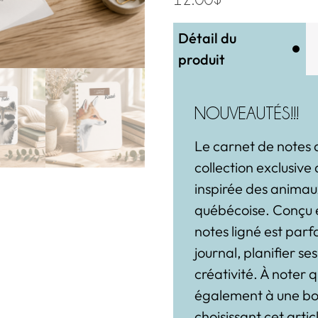
Détail du
produit
NOUVEAUTÉS!!!
Le carnet de notes d
collection exclusiv
inspirée des anima
québécoise. Conçu e
notes ligné est parf
journal, planifier ses
créativité. À noter
également à une bo
choisissant cet artic