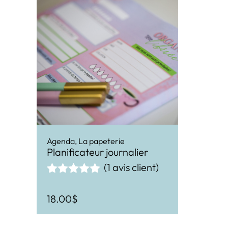
Agenda
,
La papeterie
Planificateur journalier
(
1
avis client)
Noté
1
5.00
sur 5
18.00
$
basé sur
notation
client